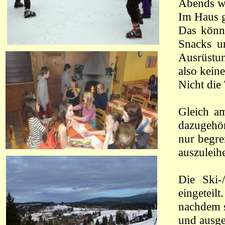
Abends wa
Im Haus g
Das könnt
Snacks u
Ausrüstun
also kein
Nicht die
Gleich a
dazugehör
nur begre
auszuleih
Die Ski-
eingetei
nachdem s
und ausge