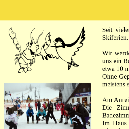
Seit viel
Skiferien
Wir werde
uns ein B
etwa 10 m
Ohne Gepä
meistens
Am Anreis
Die Zimm
Badezimm
Im Haus 