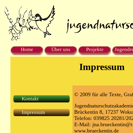
Home
Über uns
Projekte
Jugendr
Impressum
© 2009 für alle Texte, Gra
Kontakt
Jugendnaturschutzakademi
Brückentin 8, 17237 Wok
Impressum
Telefon: 039825 20281/20
E-Mail: jna.brueckentin@t
www.brueckentin.de